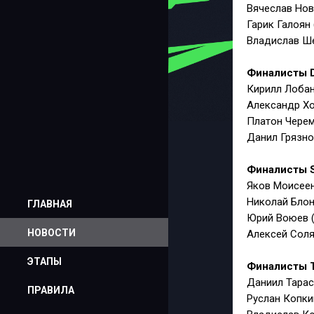
Вячеслав Нов
Гарик Галоян
Владислав Ше
Финалисты 
Кирилл Лобан
Александр Хо
Платон Черем
Данил Грязно
Финалисты St
Яков Моисеен
Николай Блон
ГЛАВНАЯ
Юрий Воюев (
НОВОСТИ
Алексей Соля
ЭТАПЫ
Финалисты T
Даниил Тарас
ПРАВИЛА
Руслан Копки