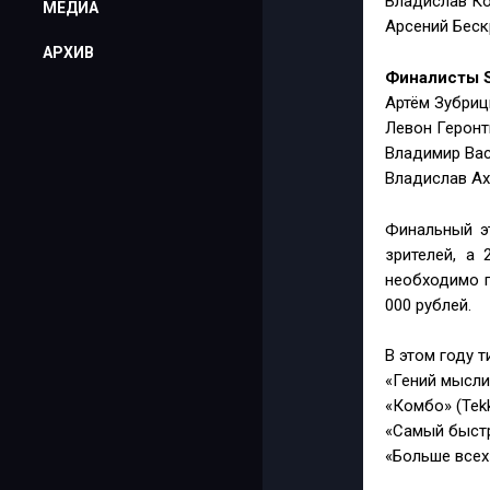
Владислав Ко
МЕДИА
Арсений Беск
АРХИВ
Финалисты S
Артём Зубриц
Левон Геронт
Владимир Вас
Владислав Ах
Финальный э
зрителей, а
необходимо 
000 рублей.
В этом году 
«Гений мысли» 
«Комбо» (Tekk
«Самый быстр
«Больше всех»