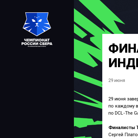
ФИН
ИНД
29 июня
29 июня заве
по каждому ви
по DCL-The G
Финалисты T
Сергей Плато