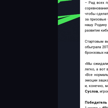
– Рад всех п
соревновани
чтобы сделат
за призовые 
нашу Родину
развитие киб
Стартовым ви
обыграла 20T
бронзовых наг
«Мы ожидали,
легко, а вот
«Все нормаль
эмоции зашка
и, конечно, 
Суслов
, игр
Победитель 