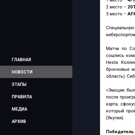
1 место –
4Pi
2 место –
20
3 место –
AF
Специальную 
киберспортсм
Матчи по Co
сошлись кома
ГЛАВНАЯ
Hesta. Колле
бронзовые м
НОВОСТИ
область). Сиб
ЭТАПЫ
«Эмоции были
ПРАВИЛА
после проигр
карта, сфоку
МЕДИА
который про
(Якутия).
АРХИВ
Победитель 