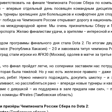
риветствовать на финале Чемпионата России Сбера по компь
я – впервые отдельный день посвящён командным дисципл
ь турниры зрелищнее для болельщиков и комфортнее для спор
– победа на Чемпионате России открывает дорогу в национал
 на международной арене. Мы очень признательны Сберу и 
ерспорта. Желаю финалистам удачи, а зрителям – интересной и 
дом программы финального дня стала Dota 2. По итогам двух
wice (Республика Хакасия) – 2:0 и завоевала титул чемпиона 
рад стали игроки из AFK30 (Москва), одолев в матче за третье 
 что финал пройдет легче, но соперники заставили нас потру
 вторая была тяжёлой. Но у нас есть железное правило – даже
но, ребят. Нужно немного подождать, докупить шмотку – и 
ливают, но расслабляться рано – впереди новые турниры и к
маме с девушкой – их поддержка в зале придала нам сил», –
ок команды 4Pirates (Тамбовская область).
и призёры Чемпионата России Сбера по Dota 2: