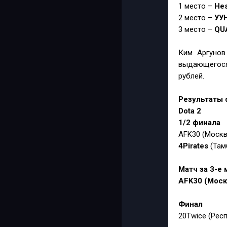
1 место –
Hes
2 место –
УУ
3 место –
QU
Ким Аргунов
выдающегося
рублей.
Результаты 
Dota 2
1/2 финала
AFK30 (Москв
4Pirates
(Там
Матч за 3-е 
AFK30 (Моск
Финал
20Twice (Рес