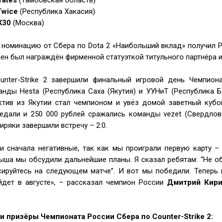
rates
(Тамбовская область)
Twice
(Республика Хакасия)
K30
(Москва)
номинацию от Сбера по Dota 2 «Наибольший вклад» получил Р
ен был награждён фирменной статуэткой титульного партнёра и 
unter-Strike 2 завершили финальный игровой день Чемпион
нды Hesta (Республика Саха (Якутия) и УУНиТ (Республика Б
ктив из Якутии стал чемпионом и увёз домой заветный кубо
едали и 250 000 рублей сражались команды vezet (Свердлов
иряки завершили встречу – 2:0.
 сначала негативные, так как мы проиграли первую карту –
ыша мы обсудили дальнейшие планы. Я сказал ребятам: “Не об
сируйтесь на следующем матче”. И вот мы победили. Теперь 
йдет в августе», – рассказал чемпион России
Дмитрий Кири
и призёры Чемпионата России Сбера по Counter-Strike 2: