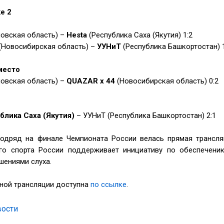
ke 2
ловская область) –
Hesta
(Республика Саха (Якутия) 1:2
(Новосибирская область) –
УУНиТ
(Республика Башкортостан) 1
место
ловская область) –
QUAZAR x 44
(Новосибирская область) 0:2
блика Саха (Якутия)
– УУНиТ (Республика Башкортостан) 2:1
подряд на финале Чемпионата России велась прямая трансл
го спорта России поддерживает инициативу по обеспечени
шениями слуха.
ной трансляции доступна
по ссылке
.
вости